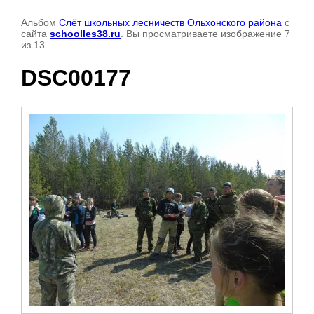
Альбом
Слёт школьных лесничеств Ольхонского района
с
сайта
schoolles38.ru
. Вы просматриваете изображение 7
из 13
DSC00177