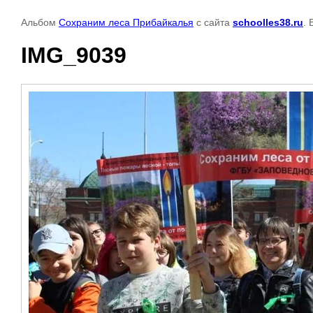
Альбом
Сохраним леса Прибайкалья
с сайта
schoolles38.ru
.
IMG_9039