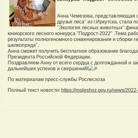
Анна Чемезова, представляющая 
друзья леса" из г.Иркутска, стала
"Экология лесных животных" фина
юниорского лесного конкурса "Подрост-2022" .Тема ра
результаты полногеномного секвенирования и сборки г
шелкопряда".
Анна сможет получить бесплатное образование благода
Президента Российской Федерации.
Поздравляем Анну от всего сердца с долгожданной и з
дальнейших успехов и свершений!
По материалам пресс-службы Рослесхоза
Полный текст новости:
https://rosleshoz.gov.ru/news/202