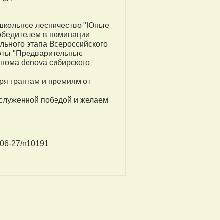
школьное лесничество "Юные
 победителем в номинации
льного этапа Всероссийского
боты "Предварительные
енома denova сибирского
ря грантам и премиям от
аслуженной победой и желаем
2-06-27/n10191