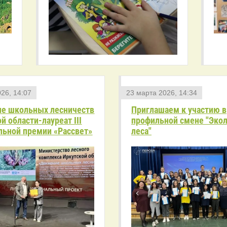
26, 14:07
23 марта 2026, 14:34
е школьных лесничеств
Приглашаем к участию в
й области-лауреат III
профильной смене "Эко
льной премии «Рассвет»
леса"