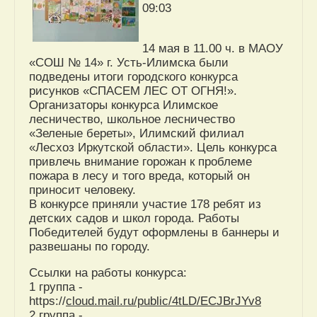
09:03
14 мая в 11.00 ч. в МАОУ
«СОШ № 14» г. Усть-Илимска были
подведены итоги городского конкурса
рисунков «СПАСЕМ ЛЕС ОТ ОГНЯ!».
Организаторы конкурса Илимское
лесничество, школьное лесничество
«Зеленые береты», Илимский филиал
«Лесхоз Иркутской области». Цель конкурса
привлечь внимание горожан к проблеме
пожара в лесу и того вреда, который он
приносит человеку.
В конкурсе приняли участие 178 ребят из
детских садов и школ города. Работы
Победителей будут оформлены в баннеры и
развешаны по городу.
Ссылки на работы конкурса:
1 группа -
https://
cloud.mail.ru/public/4tLD/ECJBrJYv8
2 группа -